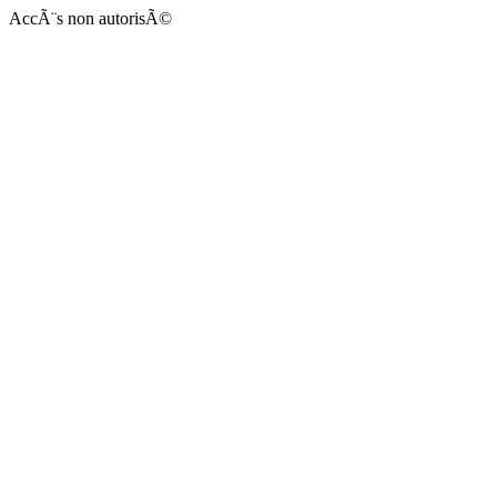
AccÃ¨s non autorisÃ©