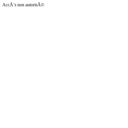
AccÃ¨s non autorisÃ©