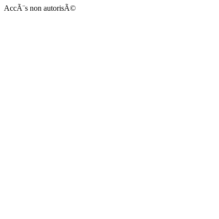
AccÃ¨s non autorisÃ©