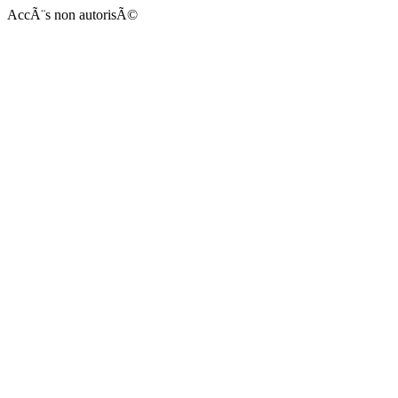
AccÃ¨s non autorisÃ©