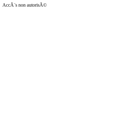
AccÃ¨s non autorisÃ©