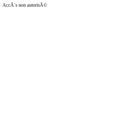
AccÃ¨s non autorisÃ©