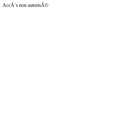
AccÃ¨s non autorisÃ©