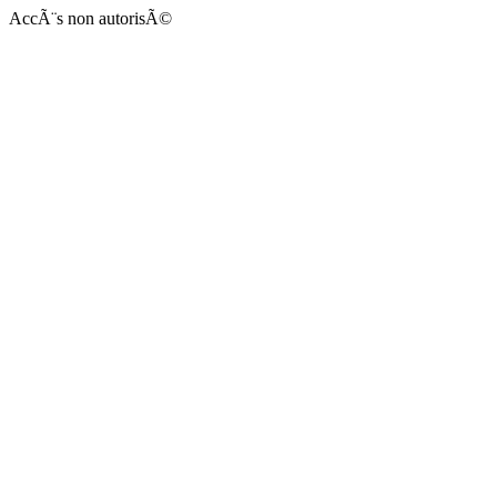
AccÃ¨s non autorisÃ©