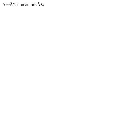
AccÃ¨s non autorisÃ©