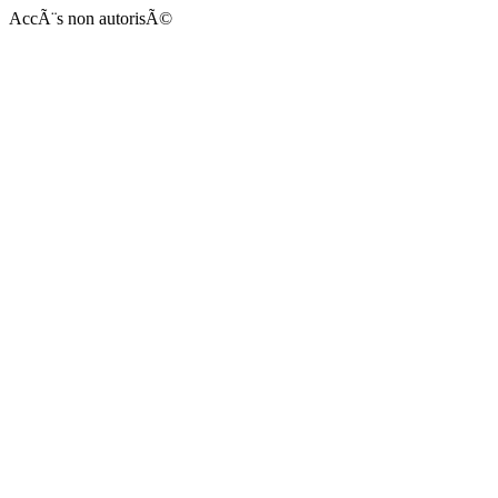
AccÃ¨s non autorisÃ©