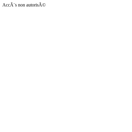
AccÃ¨s non autorisÃ©