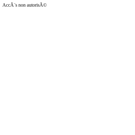
AccÃ¨s non autorisÃ©