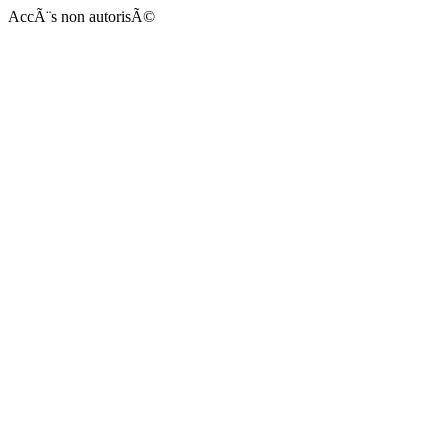
AccÃ¨s non autorisÃ©